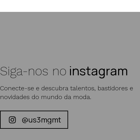
Marta Bez | Julio
instagram
Siga-nos no
Conecte-se e descubra talentos, bastidores e
novidades do mundo da moda.
@us3mgmt