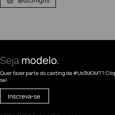
@us3mgmt
modelo.
Seja
Quer fazer parte do casting da #Us3MGMT? Cliqu
se!
Inscreva-se