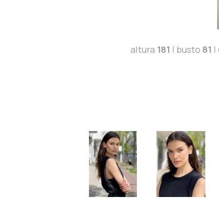
altura
181
| busto
81
|
Digitais.