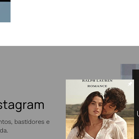
stagram
tos, bastidores e
da.