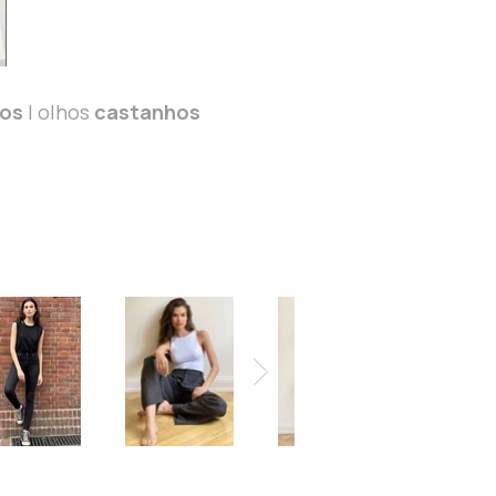
os
| olhos
castanhos