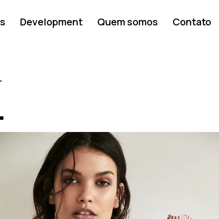
s
Development
Quem somos
Contato
a
.