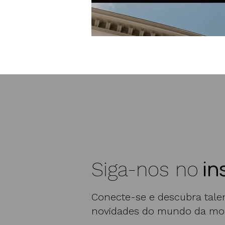
in
Siga-nos no
Conecte-se e descubra talen
novidades do mundo da mo